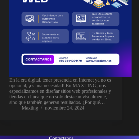
En la era digital, tener presencia en Internet ya no es
opcional, ¡es una necesidad! En MAXTING, nos
especializamos en diseñar sitios web profesionales y
tiendas en línea que no solo destacan visualmente,
sino que también generan resultados. ¿Por qué…
Maxting
noviembre 24, 2024
Contactanos