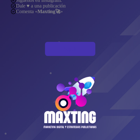
Síguenos en Instagram.
Dale ♥️ a una publicación
Comenta «
Maxting🚀
»
Seguir