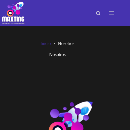
Saltar
al
contenido
Inicio
Nosotros
Nosotros